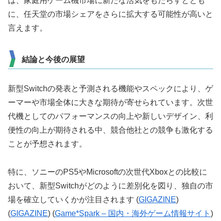
は、家庭用ゲーム機市場に新たな活気をもたらすととも
に、任天堂の市場シェアをさらに拡大する可能性が高いと
言えます。
結論と今後の展望
新型Switchの発表と予測される機能やスペックにより、ゲ
ーマーや市場全体に大きな期待が寄せられています。次世
代機としてのパフォーマンスの向上や新しいデザイン、利
便性の向上が期待される中、競合他社との競争も激化する
ことが予想されます。
特に、ソニーのPS5やMicrosoftの次世代Xboxとの比較に
おいて、新型Switchがどのように差別化を図り、独自の市
場を確立していくかが注目されます​ (
GIGAZINE
)​​
(
GIGAZINE
)​​ (
Game*Spark – 国内・海外ゲーム情報サイト
)​